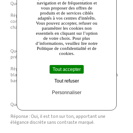
Question : Peut-on porter cette chemise en été ?
navigation et de fréquentation et
vous proposer des offres de
produits et de services ciblés
Réponse : Oui, grâce à ses manches courtes et sa
adaptés à vos centres d'intérêts.
composition légère, elle est idéale pour les saisons
Vous pouvez accepter, refuser ou
chaudes.
paramétrer les cookies non
essentiels en cliquant sur l’option
de votre choix. Pour plus
d’informations, veuillez lire notre
Politique de confidentialité et de
Question : Comment entretenir cette chemise pour
cookies.
préserver ses qualités ?
Réponse : Lavez-la en machine à 30 degrés, évitez le
Tout accepter
blanchiment et le séchage en tambour, et repassez à
basse température.
Tout refuser
Personnaliser
Question : Le blason brodé est-il discret ?
Réponse : Oui, il est ton sur ton, apportant une
élégance discrète sans contraste marqué.