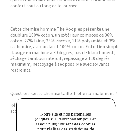
que les matériaux sélectionnés assurent durabilité et
confort tout au long de la journée.
Cette chemise homme The Kooples présente une
doublure 100% coton, un extérieur composé de 36%
coton, 27% laine, 23% viscose, 11% polyamide et 3%
cachemire, avec un lacet 100% coton. Entretien simple
: lavage en machine à 30 degrés, pas de blanchiment,
séchage tambour interdit, repassage à 110 degrés
maximum, nettoyage à sec possible avec solvants
restreints.
Question : Cette chemise taille-t-elle normalement ?
Réponse : Oui, la coupe droite correspond à une taille
standard, ni trop ajustée ni trop ample.
Notre site et nos partenaires
(cliquez sur Personnaliser pour en
savoir plus) utilisent des cookies
pour réaliser des statistiques de