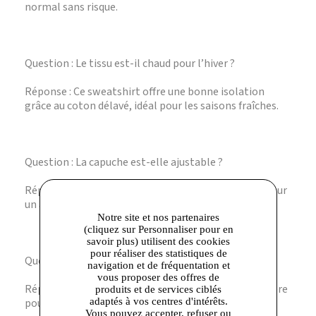
normal sans risque.
Question : Le tissu est-il chaud pour l’hiver ?
Réponse : Ce sweatshirt offre une bonne isolation
grâce au coton délavé, idéal pour les saisons fraîches.
Question : La capuche est-elle ajustable ?
Réponse : Oui, elle dispose d’un cordon de serrage pour
un ajustement personnalisé.
Notre site et nos partenaires
(cliquez sur Personnaliser pour en
savoir plus) utilisent des cookies
pour réaliser des statistiques de
Question : Le logo est-il imprimé ou brodé ?
navigation et de fréquentation et
vous proposer des offres de
Réponse : Le logo est sérigraphié à l’avant et à l’arrière
produits et de services ciblés
adaptés à vos centres d'intérêts.
pour un rendu net et durable.
Vous pouvez accepter, refuser ou