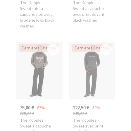
The Kooples
-
The Kooples
-
Sweatshirt à
Sweat a capuche
capuche noir avec
avec print devant
broderie logo black
black washed
washed
Dernières Chances
Dernières Chances
75,00 €
122,50 €
-67%
-50%
225,00 €
245,00 €
The Kooples
-
The Kooples
-
Sweat a capuche
Sweat avec print