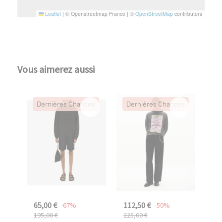
Leaflet
|
© Openstreetmap France | ©
OpenStreetMap
contributors
Vous aimerez aussi
Dernières Chances
Dernières Chances
65,00 €
112,50 €
-67%
-50%
195,00 €
225,00 €