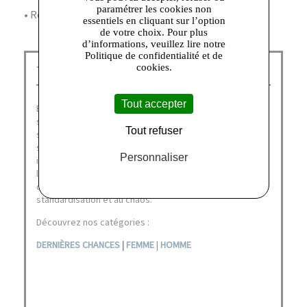
paramétrer les cookies non
• Référence produit : HSWE30045KBLA55
essentiels en cliquant sur l’option
de votre choix. Pour plus
d’informations, veuillez lire notre
Politique de confidentialité et de
cookies.
The Kooples Talange :
Tout accepter
En ouvrant la voie du luxe accessible avec ses
silhouettes Dandy Rock immédiatement identifiables et
Tout refuser
ses campagnes inoubliables, The Kooples a marqué le
style des années 2000. Aujourd’hui, The Kooples
Personnaliser
interroge sans concession la notion de subversivité à
l’aune des années 2020 et prend un nouvel engagement :
opposer le jeu, le style et la quête du beau à la
standardisation et au chaos.
Découvrez nos catégories :
DERNIÈRES CHANCES
|
FEMME
|
HOMME