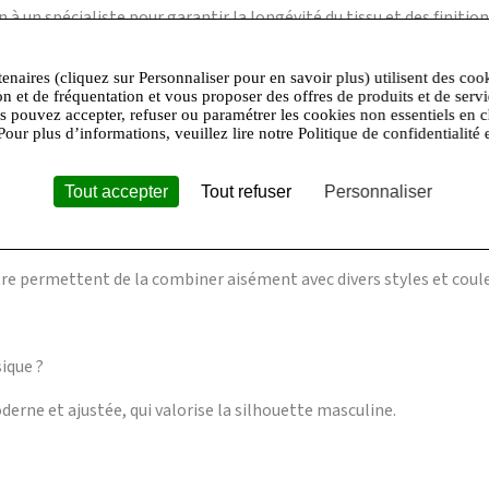
n à un spécialiste pour garantir la longévité du tissu et des finition
tenaires (cliquez sur Personnaliser pour en savoir plus) utilisent des coo
on et de fréquentation et vous proposer des offres de produits et de serv
ns froides ?
us pouvez accepter, refuser ou paramétrer les cookies non essentiels en c
Pour plus d’informations, veuillez lire notre Politique de confidentialité 
solation thermique, idéale pour l’automne et l’hiver.
Tout accepter
Tout refuser
Personnaliser
r ?
tre permettent de la combiner aisément avec divers styles et coule
ique ?
derne et ajustée, qui valorise la silhouette masculine.