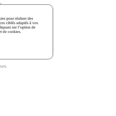
s.
kies pour réaliser des
ices ciblés adaptés à vos
liquant sur l’option de
et de cookies.
urs.