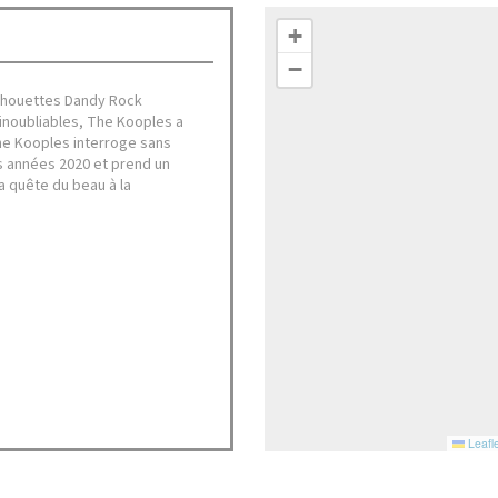
+
−
silhouettes Dandy Rock
inoubliables, The Kooples a
he Kooples interroge sans
es années 2020 et prend un
a quête du beau à la
Leafle