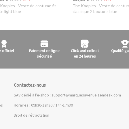
 Kooples
- Veste de costume fit
The Kooples
- Veste de costu
te light blue
classique 2 boutons blue
e officiel
Paiement en ligne
Click and collect
Qualité ga
sécurisé
en 24 heures
Contactez-nous
SAV dédié à l’e-shop :
support@marquesavenue.zendesk.com
es
Horaires : 09h30-12h30 / 14h-17h30
Droit de rétractation