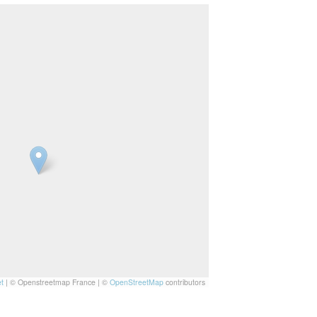
t
|
© Openstreetmap France | ©
OpenStreetMap
contributors