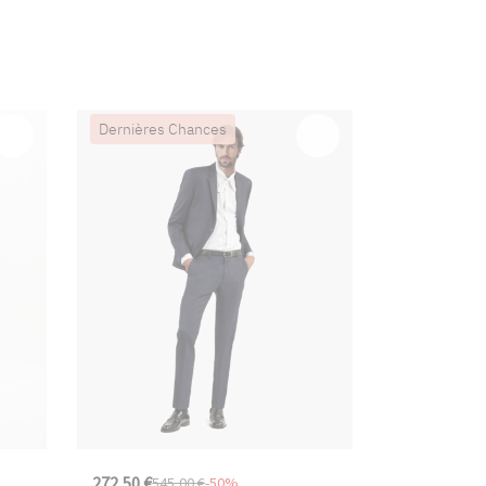
Dernières Chances
272,50 €
545,00 €
-50%