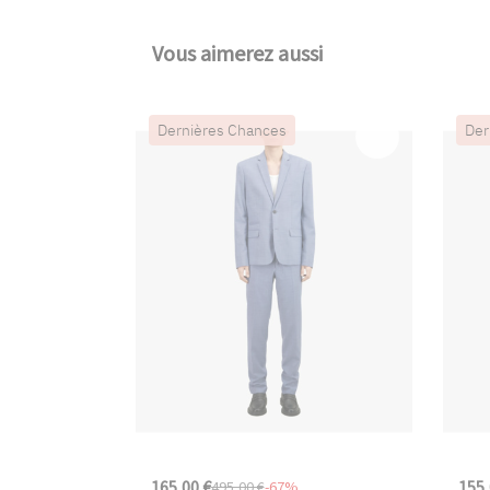
Vous aimerez aussi
Dernières Chances
Der
165,00 €
155,
495,00 €
-67%