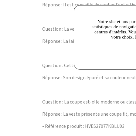
Réponse : Il est conseillé de confier l’entretie
Notre site et nos par
statistiques de navigati
Question : La veste est-elle adaptée aux saiso
centres d'intérêts. Vo
votre choix. 
Réponse : La laine naturelle offre une bonne i
Question : Cette veste est-elle facile à assorti
Réponse : Son design épuré et sa couleur neu
Question : La coupe est-elle moderne ou class
Réponse : La veste présente une coupe fit, mo
• Référence produit : HVES27077KBLU03