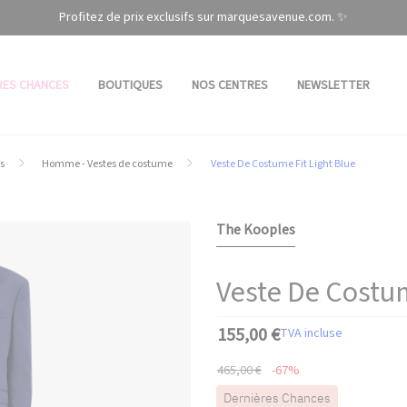
Profitez de prix exclusifs sur marquesavenue.com. ✨
RES CHANCES
BOUTIQUES
NOS CENTRES
NEWSLETTER
s
Homme - Vestes de costume
Veste De Costume Fit Light Blue
The Kooples
Veste De Costum
155,00 €
TVA incluse
465,00 €
-67%
Dernières Chances