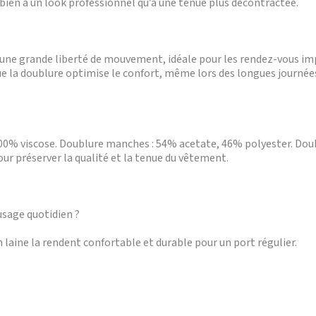
bien à un look professionnel qu’à une tenue plus décontractée.
et une grande liberté de mouvement, idéale pour les rendez-vous i
ue la doublure optimise le confort, même lors des longues journées.
: 100% viscose. Doublure manches : 54% acetate, 46% polyester. Do
r préserver la qualité et la tenue du vêtement.
usage quotidien ?
n laine la rendent confortable et durable pour un port régulier.