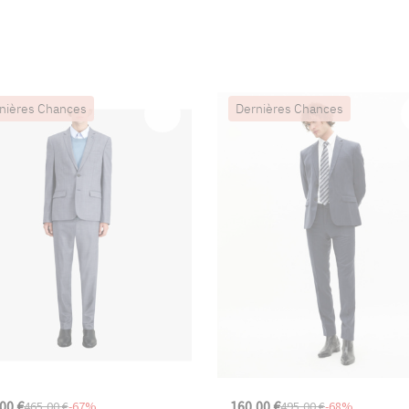
nières Chances
Dernières Chances
00 €
160,00 €
465,00 €
-67%
495,00 €
-68%