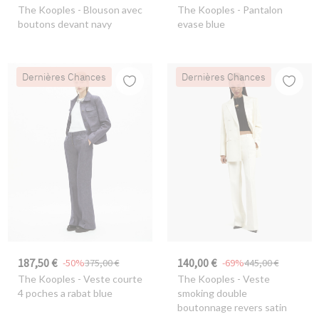
The Kooples
- Blouson avec
The Kooples
- Pantalon
boutons devant navy
evase blue
Dernières Chances
Dernières Chances
187,50 €
140,00 €
-50%
375,00 €
-69%
445,00 €
The Kooples
- Veste courte
The Kooples
- Veste
4 poches a rabat blue
smoking double
boutonnage revers satin