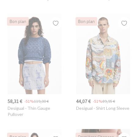
Bon plan
Bon plan
58,31 €
44,07 €
-51%
119,00 €
-51%
89,95 €
Desigual
- Thin Gauge
Desigual
- Shirt Long Sleeve
Pullover