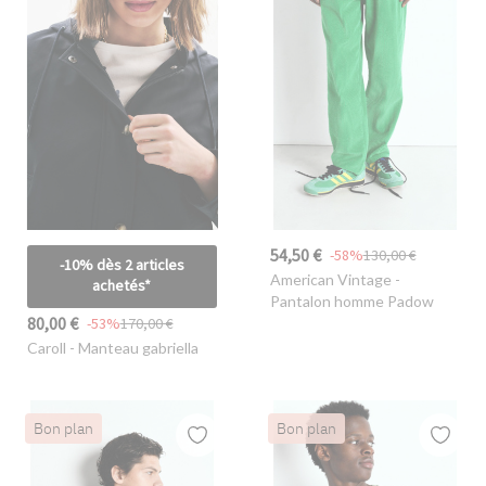
54,50 €
-58%
130,00 €
-10% dès 2 articles
American Vintage
-
achetés*
Pantalon homme Padow
80,00 €
-53%
170,00 €
Caroll
- Manteau gabriella
Bon plan
Bon plan