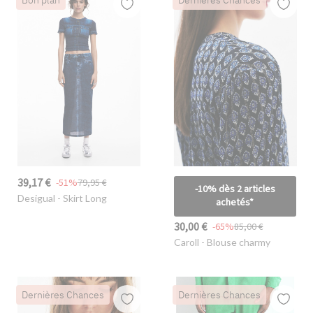
Bon plan
Dernières Chances
39,17 €
-51%
79,95 €
-10% dès 2 articles
Desigual
- Skirt Long
achetés*
30,00 €
-65%
85,00 €
Caroll
- Blouse charmy
Dernières Chances
Dernières Chances