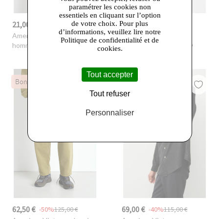
paramétrer les cookies non
essentiels en cliquant sur l’option
21,00 €
72,50 €
de votre choix. Pour plus
-58%
50,00 €
-50%
145,00 €
d’informations, veuillez lire notre
American Vintage
- T-shirt
American Vintage
-
Politique de confidentialité et de
homme Bysapick
Chemise homme Vylow
cookies.
Tout accepter
Bon plan
Dernières Chances
Tout refuser
Personnaliser
62,50 €
69,00 €
-50%
125,00 €
-40%
115,00 €