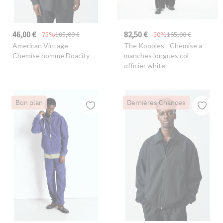
46,00 €
82,50 €
-75%
185,00 €
-50%
165,00 €
American Vintage
-
The Kooples
- Chemise a
Chemise homme Doacity
manches longues col
officier white
Bon plan
Dernières Chances