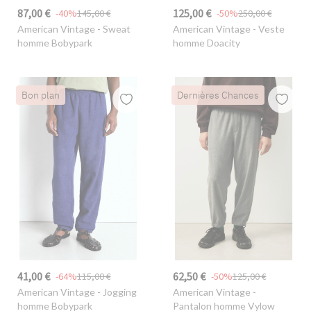
87,00 €
125,00 €
-40%
145,00 €
-50%
250,00 €
American Vintage
- Sweat
American Vintage
- Veste
homme Bobypark
homme Doacity
Bon plan
Dernières Chances
41,00 €
62,50 €
-64%
115,00 €
-50%
125,00 €
American Vintage
- Jogging
American Vintage
-
homme Bobypark
Pantalon homme Vylow