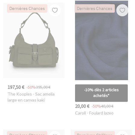
Dernières Chances
Dernières Chances
197,50 €
-50%
395,00 €
-10% dès 2 articles
The Kooples
- Sac amelia
achetés*
large en canvas kaki
20,00 €
-50%
40,00 €
Caroll
- Foulard lazeo