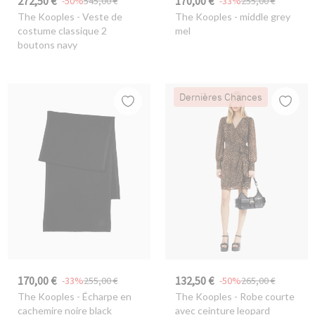
272,50 €
170,00 €
-50%
545,00 €
-33%
255,00 €
The Kooples
- Veste de
The Kooples
- middle grey
costume classique 2
mel
boutons navy
Dernières Chances
170,00 €
132,50 €
-33%
255,00 €
-50%
265,00 €
The Kooples
- Écharpe en
The Kooples
- Robe courte
cachemire noire black
avec ceinture leopard