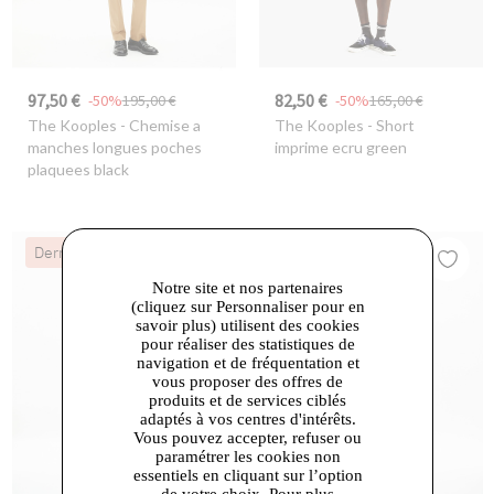
97,50 €
82,50 €
-50%
195,00 €
-50%
165,00 €
The Kooples
- Chemise a
The Kooples
- Short
manches longues poches
imprime ecru green
plaquees black
Dernières Chances
Dernières Chances
Notre site et nos partenaires
(cliquez sur Personnaliser pour en
savoir plus) utilisent des cookies
pour réaliser des statistiques de
navigation et de fréquentation et
vous proposer des offres de
produits et de services ciblés
adaptés à vos centres d'intérêts.
Vous pouvez accepter, refuser ou
paramétrer les cookies non
essentiels en cliquant sur l’option
de votre choix. Pour plus