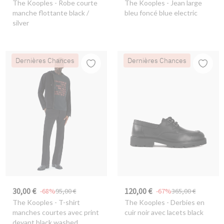
The Kooples
- Robe courte
The Kooples
- Jean large
manche flottante black /
bleu foncé blue electric
silver
Dernières Chances
Dernières Chances
30,00 €
120,00 €
-68%
95,00 €
-67%
365,00 €
The Kooples
- T-shirt
The Kooples
- Derbies en
manches courtes avec print
cuir noir avec lacets black
devant black washed