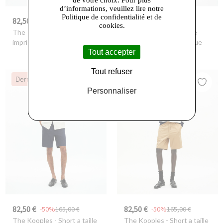
d’informations, veuillez lire notre
Politique de confidentialité et de
82,50 €
97,50 €
-50%
165,00 €
-50%
195,00 €
cookies.
The Kooples
- Short
The Kooples
- Chemise
imprime new light blue
manche courte baby blue
Tout accepter
Tout refuser
Dernières Chances
Dernières Chances
Personnaliser
82,50 €
82,50 €
-50%
165,00 €
-50%
165,00 €
The Kooples
- Short a taille
The Kooples
- Short a taille