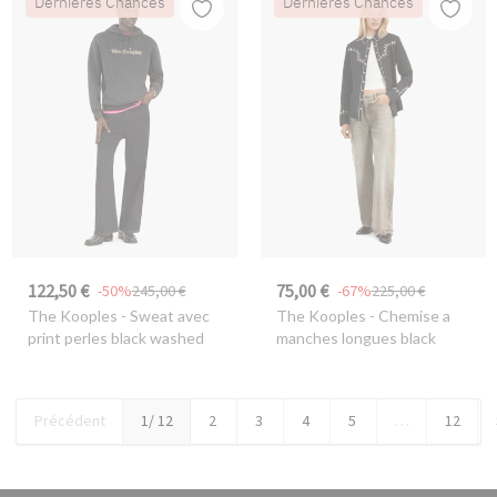
Dernières Chances
Dernières Chances
122,50 €
75,00 €
-50%
245,00 €
-67%
225,00 €
The Kooples
- Sweat avec
The Kooples
- Chemise a
print perles black washed
manches longues black
Précédent
1
/ 12
2
3
4
5
…
12