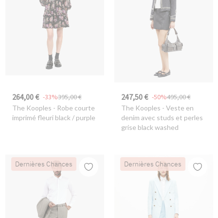
264,00 €
247,50 €
-33%
395,00 €
-50%
495,00 €
The Kooples
- Robe courte
The Kooples
- Veste en
imprimé fleuri black / purple
denim avec studs et perles
grise black washed
Dernières Chances
Dernières Chances