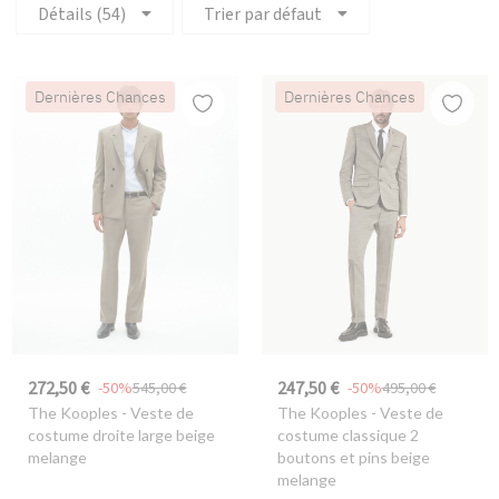
Détails (54)
Trier par défaut
Dernières Chances
Dernières Chances
272,50 €
247,50 €
-50%
545,00 €
-50%
495,00 €
The Kooples
- Veste de
The Kooples
- Veste de
costume droite large beige
costume classique 2
melange
boutons et pins beige
melange