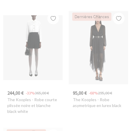
Dernières Chances
244,00 €
95,00 €
-33%
365,00 €
-68%
295,00 €
The Kooples
- Robe courte
The Kooples
- Robe
plissée noire et blanche
asymetrique en lurex black
black white