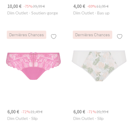
10,00 €
4,00 €
-75%
39,99 €
-69%
12,95 €
Dim Outlet
- Soutien-gorge
Dim Outlet
- Bas up
Dernières Chances
Dernières Chances
6,00 €
6,00 €
-72%
21,49 €
-71%
20,99 €
Dim Outlet
- Slip
Dim Outlet
- Slip