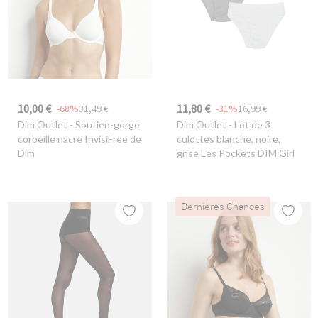
10,00 €
11,80 €
-68%
31,49 €
-31%
16,99 €
Dim Outlet
- Soutien-gorge
Dim Outlet
- Lot de 3
corbeille nacre InvisiFree de
culottes blanche, noire,
Dim
grise Les Pockets DIM Girl
Dernières Chances