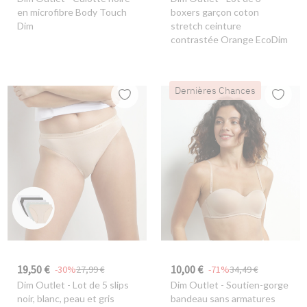
en microfibre Body Touch
boxers garçon coton
Dim
stretch ceinture
contrastée Orange EcoDim
Dernières Chances
19,50 €
10,00 €
-30%
27,99 €
-71%
34,49 €
Dim Outlet
- Lot de 5 slips
Dim Outlet
- Soutien-gorge
noir, blanc, peau et gris
bandeau sans armatures