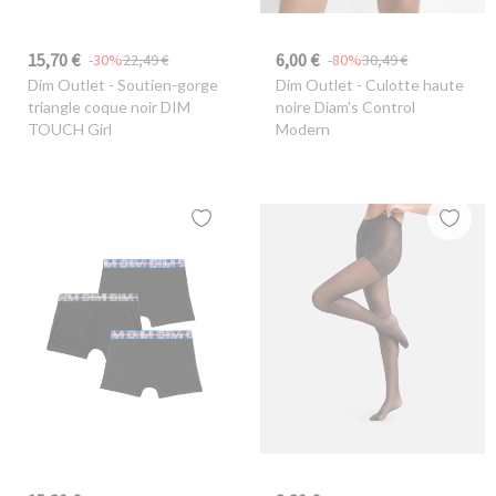
15,70 €
6,00 €
-30%
22,49 €
-80%
30,49 €
Dim Outlet
- Soutien-gorge
Dim Outlet
- Culotte haute
triangle coque noir DIM
noire Diam's Control
TOUCH Girl
Modern