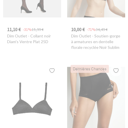
11,10 €
10,00 €
-31%
15,99 €
-71%
34,49 €
Dim Outlet
- Collant noir
Dim Outlet
- Soutien-gorge
Diam's Ventre Plat 25D
à armatures en dentelle
florale recyclée Noir Sublim
Dernières Chances