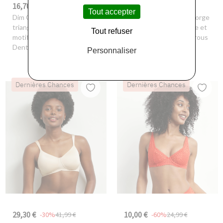
16,70 €
10,00 €
-30%
23,99 €
-74%
38,49 €
Tout accepter
Dim Outlet
- Soutien-gorge
Dim Outlet
- Soutien-gorge
triangle sans armature
emboitant en microfibre et
Tout refuser
motif floral Noir Daily
tulle Marron Dim Generous
Dentelle
Personnaliser
Dernières Chances
Dernières Chances
29,30 €
10,00 €
-30%
41,99 €
-60%
24,99 €