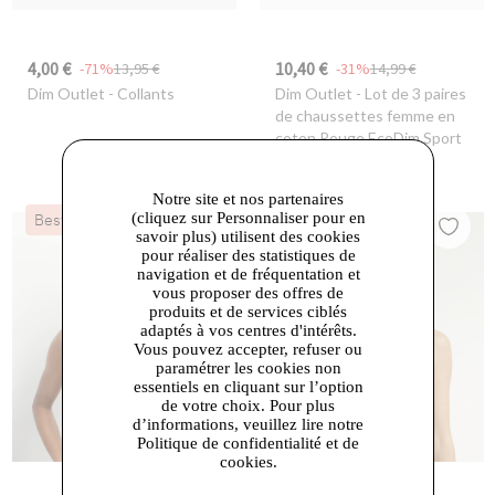
4,00 €
10,40 €
-71%
13,95 €
-31%
14,99 €
Dim Outlet
- Collants
Dim Outlet
- Lot de 3 paires
de chaussettes femme en
coton Rouge EcoDim Sport
Notre site et nos partenaires
(cliquez sur Personnaliser pour en
Best-seller
Dernières Chances
savoir plus) utilisent des cookies
pour réaliser des statistiques de
navigation et de fréquentation et
vous proposer des offres de
produits et de services ciblés
adaptés à vos centres d'intérêts.
Vous pouvez accepter, refuser ou
paramétrer les cookies non
essentiels en cliquant sur l’option
de votre choix. Pour plus
d’informations, veuillez lire notre
Politique de confidentialité et de
cookies.