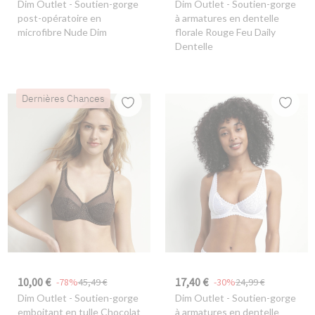
Dim Outlet
- Soutien-gorge
Dim Outlet
- Soutien-gorge
post-opératoire en
à armatures en dentelle
microfibre Nude Dim
florale Rouge Feu Daily
Dentelle
Dernières Chances
10,00 €
17,40 €
-78%
45,49 €
-30%
24,99 €
Dim Outlet
- Soutien-gorge
Dim Outlet
- Soutien-gorge
emboitant en tulle Chocolat
à armatures en dentelle