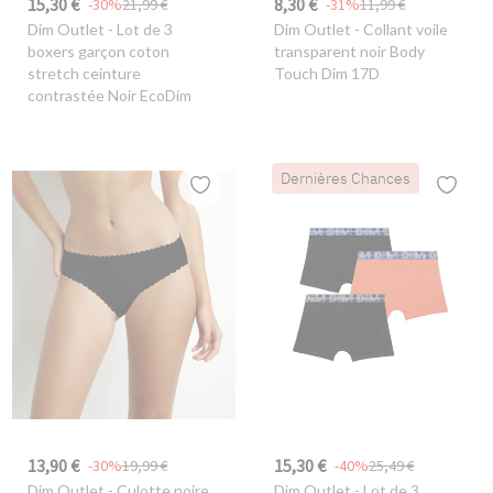
15,30 €
8,30 €
-30%
21,99 €
-31%
11,99 €
Dim Outlet
- Lot de 3
Dim Outlet
- Collant voile
boxers garçon coton
transparent noir Body
stretch ceinture
Touch Dim 17D
contrastée Noir EcoDim
Dernières Chances
13,90 €
15,30 €
-30%
19,99 €
-40%
25,49 €
Dim Outlet
- Culotte noire
Dim Outlet
- Lot de 3