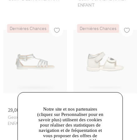
ENFANT
Dernières Chances
Dernières Chances
Notre site et nos partenaires
29,00 €
29,00 €
-57%
67,90 €
-47%
55,00 €
(cliquez sur Personnaliser pour en
Geox
- J SANDAL KARLY
Geox
- B VERRED
savoir plus) utilisent des cookies
ENFANT
pour réaliser des statistiques de
navigation et de fréquentation et
vous proposer des offres de