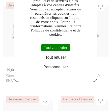
produits et de services ciblés
adaptés à vos centres d'intérêts.
Dernières Chances
Dernières Chances
Vous pouvez accepter, refuser ou
paramétrer les cookies non
essentiels en cliquant sur l’option
de votre choix. Pour plus
d’informations, veuillez lire notre
Politique de confidentialité et de
cookies.
Tout accepter
Tout refuser
Personnaliser
29,00 €
29,00 €
-54%
62,90 €
-57%
67,90 €
Geox
- J SANDAL KARLY
Geox
- J SANDAL KARLY
ENFANT
ENFANT
Dernières Chances
Dernières Chances