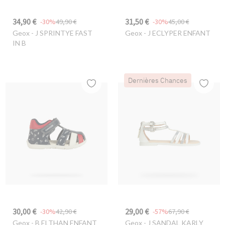
34,90 €
31,50 €
-30%
49,90 €
-30%
45,00 €
Geox
- J SPRINTYE FAST
Geox
- J ECLYPER ENFANT
IN B
Dernières Chances
30,00 €
29,00 €
-30%
42,90 €
-57%
67,90 €
Geox
- B ELTHAN ENFANT
Geox
- J SANDAL KARLY