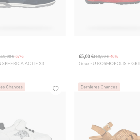
65,00 €
119,90 €
-67%
119,90 €
-46%
U SPHERICA ACTIF X3
Geox
- U KOSMOPOLIS + GRI
res Chances
Dernières Chances