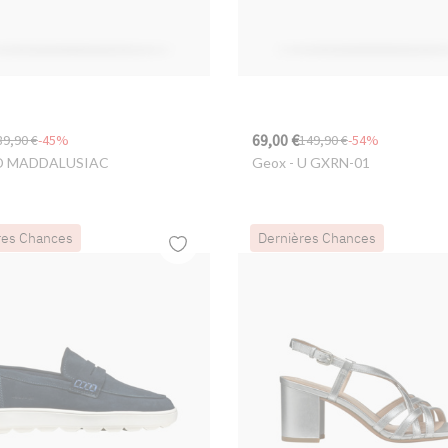
69,00 €
89,90 €
-45%
149,90 €
-54%
D MADDALUSIAC
Geox
- U GXRN-01
res Chances
Dernières Chances