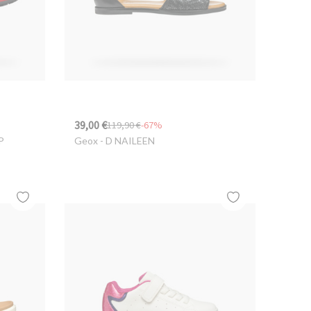
39,00 €
119,90 €
-67%
P
Geox
- D NAILEEN