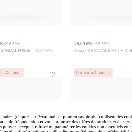
25,00 €
45,00 €
-50%
55,00 €
-55%
J SANDAL FUSBETTO ENFANT
Geox
- B SANDAL MACCHIA 
res Chances
Dernières Chances
tenaires (cliquez sur Personnaliser pour en savoir plus) utilisent des coo
on et de fréquentation et vous proposer des offres de produits et de serv
us pouvez accepter, refuser ou paramétrer les cookies non essentiels en c
Pour plus d’informations, veuillez lire notre Politique de confidentialité 