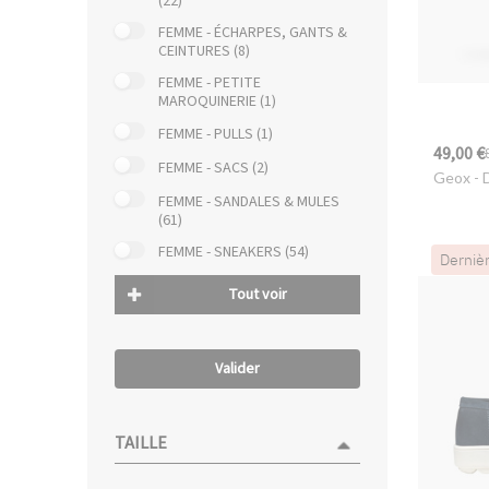
(22)
FEMME - ÉCHARPES, GANTS &
CEINTURES (8)
FEMME - PETITE
MAROQUINERIE (1)
FEMME - PULLS (1)
49,00 €
FEMME - SACS (2)
Geox
- 
FEMME - SANDALES & MULES
(61)
FEMME - SNEAKERS (54)
Derniè
Tout voir
Valider
TAILLE