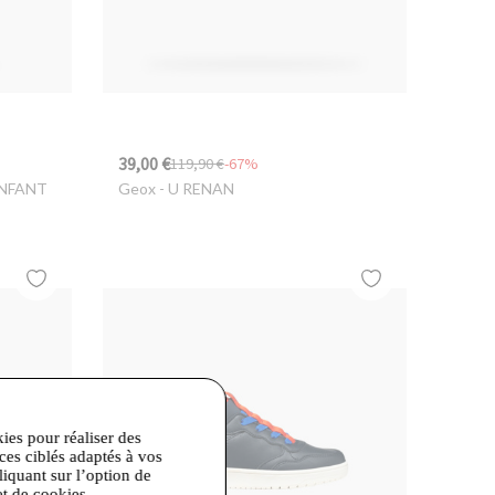
39,00 €
119,90 €
-67%
ENFANT
Geox
- U RENAN
kies pour réaliser des
ices ciblés adaptés à vos
liquant sur l’option de
et de cookies.