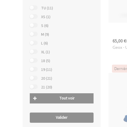
TU (11)
XS (1)
S (6)
M (9)
65,00 €
L (6)
Geox
- 
XL (1)
18 (5)
Derniè
19 (11)
20 (21)
21 (20)
Tout voir
Valider