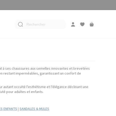
Rechercher
al à ses chaussures aux semelles innovantes et brevetées
t en restant imperméables, garantissant un confort de
ur autant occulté l'esthétisme et l'élégance déclinant une
uté pour adultes et enfants.
S ENFANTS
|
SANDALES & MULES