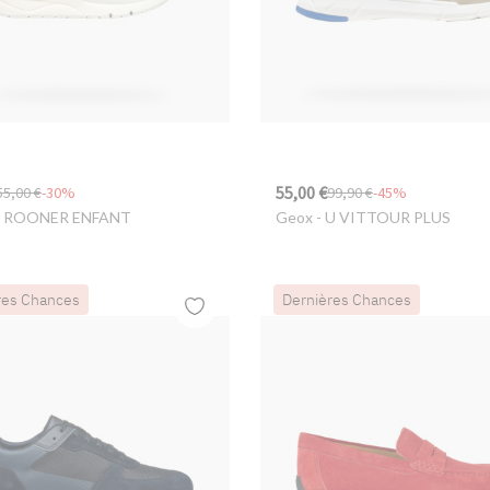
55,00 €
55,00 €
-30%
99,90 €
-45%
J ROONER ENFANT
Geox
- U VITTOUR PLUS
res Chances
Dernières Chances