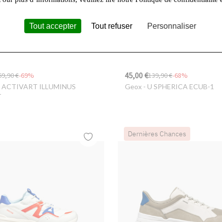
Tout accepter
Tout refuser
Personnaliser
45,00 €
69,90 €
-69%
139,90 €
-68%
J ACTIVART ILLUMINUS
Geox
- U SPHERICA ECUB-1
T
Dernières Chances