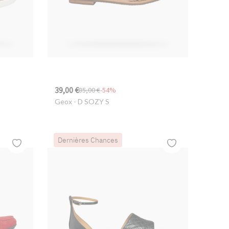
39,00 €
85,00 €
-54%
Geox
- D SOZY S
Dernières Chances