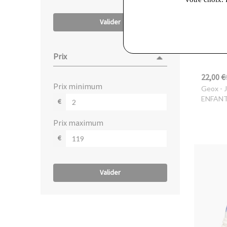
Valider
Prix
22,00 €
prix minimum
Geox
- 
ENFAN
€
prix maximum
€
Valider