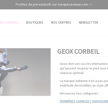
Profitez de prix exclusifs sur marquesavenue.com. ✨
RES CHANCES
BOUTIQUES
NOS CENTRES
NEWSLETTER
GEOX CORBEIL
Geox doit son succès internation
qui laissent respirer le pied tou
chausse optimal.
La marque italienne n'en a pas po
multitude de modèles au style aff
Découvrez nos catégories :
DERNIÈRES CHANCES
|
CHAUSSURE