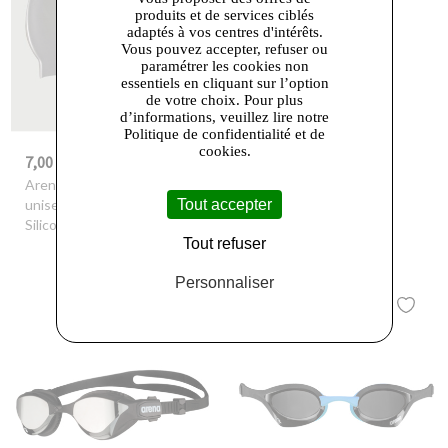
produits et de services ciblés
adaptés à vos centres d'intérêts.
Vous pouvez accepter, refuser ou
paramétrer les cookies non
essentiels en cliquant sur l’option
de votre choix. Pour plus
d’informations, veuillez lire notre
Politique de confidentialité et de
cookies.
7,00 €
17,50 €
-30%
10,00 €
-30%
25,00 €
Arena
- Bonnet de bain
Arena
- Accessoire
Tout accepter
unisexe arena Classic
d’entraînement arena
Silicone
Elite Hand Paddle 2
Tout refuser
Personnaliser