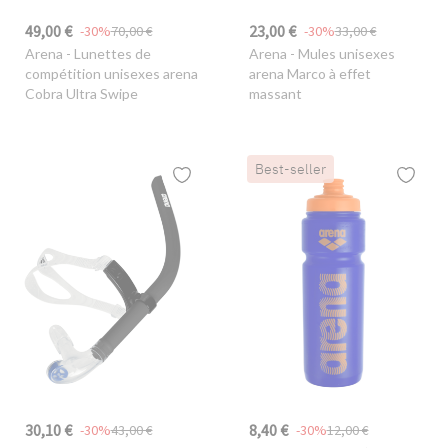
49,00 €
23,00 €
-30%
70,00 €
-30%
33,00 €
Arena
- Lunettes de
Arena
- Mules unisexes
compétition unisexes arena
arena Marco à effet
Cobra Ultra Swipe
massant
Best-seller
30,10 €
8,40 €
-30%
43,00 €
-30%
12,00 €