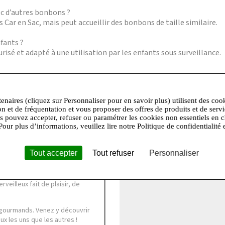
ec d’autres bonbons ?
 Car en Sac, mais peut accueillir des bonbons de taille similaire.
nfants ?
isé et adapté à une utilisation par les enfants sous surveillance.
e utilisation prolongée.
tenaires (cliquez sur Personnaliser pour en savoir plus) utilisent des coo
en Sac ?
on et de fréquentation et vous proposer des offres de produits et de serv
, mais il est recommandé de compléter votre achat avec les produit
us pouvez accepter, refuser ou paramétrer les cookies non essentiels en c
Pour plus d’informations, veuillez lire notre Politique de confidentialité 
+
Tout accepter
Tout refuser
Personnaliser
−
 de sucre a créé pour des
veilleux fait de plaisir, de
 gourmands. Venez y découvrir
eux les uns que les autres !