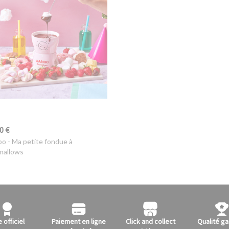
0 €
bo
- Ma petite fondue à
mallows
e officiel
Paiement en ligne
Click and collect
Qualité ga