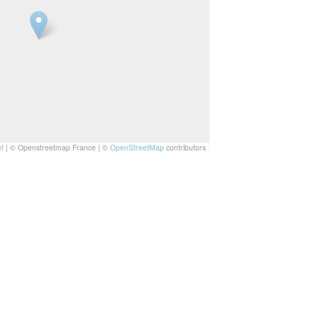
t
|
© Openstreetmap France | ©
OpenStreetMap
contributors