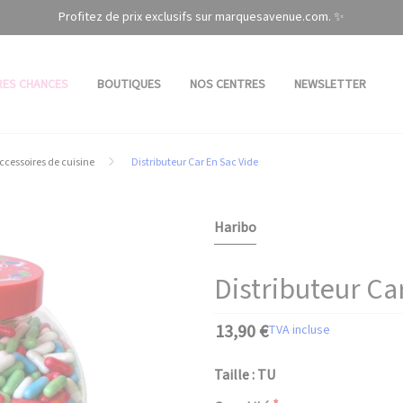
Profitez de prix exclusifs sur marquesavenue.com. ✨
RES CHANCES
BOUTIQUES
NOS CENTRES
NEWSLETTER
ccessoires de cuisine
Distributeur Car En Sac Vide
Haribo
Distributeur Ca
13,90 €
TVA incluse
Taille : TU