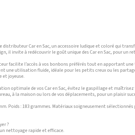
 distributeur Car en Sac, un accessoire ludique et coloré qui tra
ign, il invite à redécouvrir le goût unique des Car en Sac, pour un 
teur facilite l’accès à vos bonbons préférés tout en apportant une
t une utilisation fluide, idéale pour les petits creux ou les parta
 et joyeuse.
ation optimale de vos Car en Sac, évitez le gaspillage et maîtrisez 
ureau, à la maison ou lors de vos déplacements, pour un plaisir suc
mm. Poids : 183 grammes. Matériaux soigneusement sélectionnés 
yer ?
un nettoyage rapide et efficace.