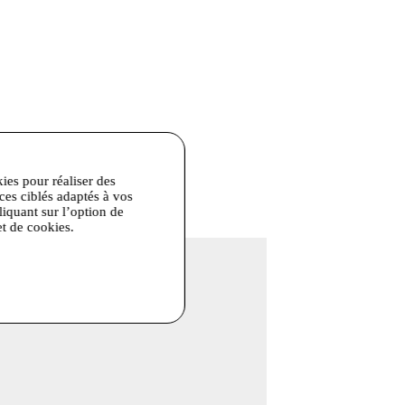
kies pour réaliser des
ices ciblés adaptés à vos
s Car en Sac.
liquant sur l’option de
et de cookies.