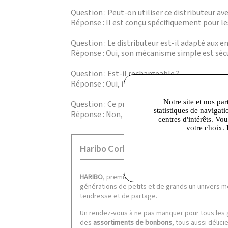
Question : Peut-on utiliser ce distributeur av
Réponse : Il est conçu spécifiquement pour les
Question : Le distributeur est-il adapté aux e
Réponse : Oui, son mécanisme simple est sécur
Question : Est-il rechargeable ?
Réponse : Oui, il se remplit aisément pour un
Notre site et nos par
Question : Ce produit est-il livré avec des Car 
statistiques de navigati
Réponse : Non, le distributeur est vendu seul
centres d'intérêts. Vo
votre choix. 
Haribo Corbeil :
HARIBO
, premier fabricant
français
de confiserie
générations de petits et de grands un univers mer
tendresse et de partage.
Un rendez-vous à ne pas manquer pour tous les
des
assortiments de bonbons
, tous aussi délici