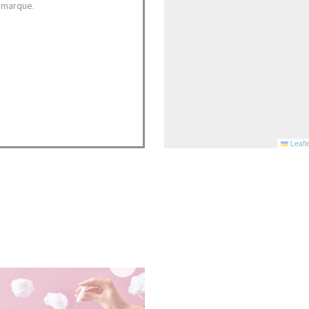
 marque.
Leafle