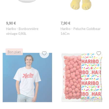
9,90 €
7,90 €
Haribo
- Bonbonnière
Haribo
- Peluche Goldbear
vintage 0,80L
16Cm
Bon plan