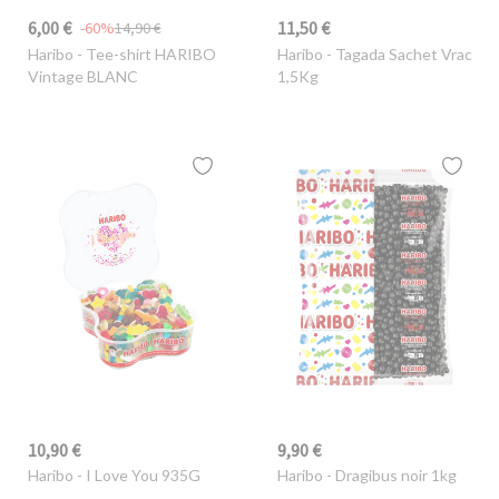
6,00 €
11,50 €
-60%
14,90 €
Haribo
- Tee-shirt HARIBO
Haribo
- Tagada Sachet Vrac
Vintage BLANC
1,5Kg
10,90 €
9,90 €
Haribo
- I Love You 935G
Haribo
- Dragibus noir 1kg