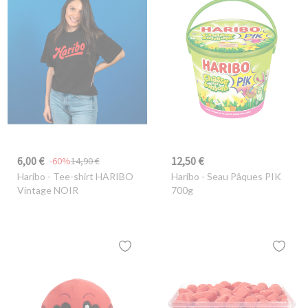
6,00 €
12,50 €
-60%
14,90 €
Haribo
- Tee-shirt HARIBO
Haribo
- Seau Pâques PIK
Vintage NOIR
700g