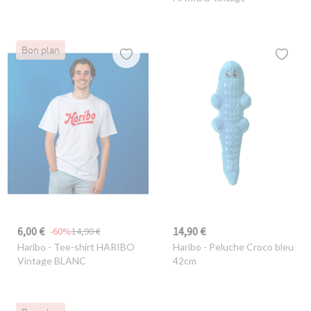
Bon plan
6,00 €
14,90 €
-60%
14,90 €
Haribo
- Tee-shirt HARIBO
Haribo
- Peluche Croco bleu
Vintage BLANC
42cm