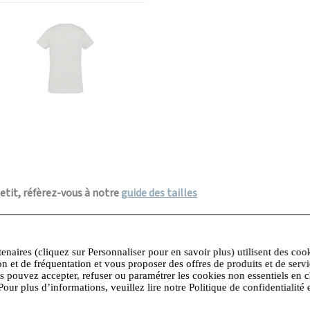
petit, réfèrez-vous à notre
guide des tailles
-shirt logo cœur TSBRODEDW de Schott NYC. Un basique revisité qui 
tenaires (cliquez sur Personnaliser pour en savoir plus) utilisent des coo
se naturellement la silhouette grâce à sa coupe femme et son col
on et de fréquentation et vous proposer des offres de produits et de serv
e poitrine Schott N.Y.C. apporte une touche d’authenticité et de car
us pouvez accepter, refuser ou paramétrer les cookies non essentiels en c
Pour plus d’informations, veuillez lire notre Politique de confidentialité 
r un look casual chic.