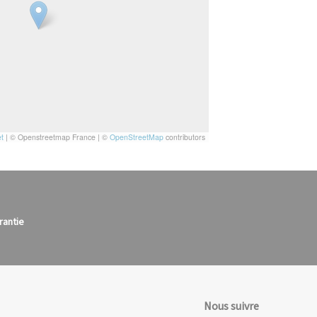
t
|
© Openstreetmap France | ©
OpenStreetMap
contributors
rantie
Nous suivre