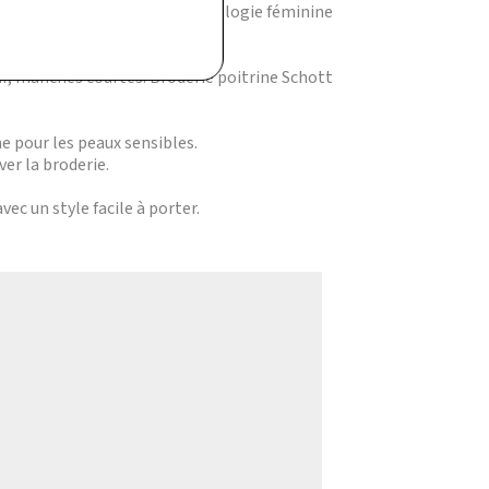
 Sa coupe pensée pour la morphologie féminine
ité et les marques iconiques.
ur, manches courtes. Broderie poitrine Schott
e pour les peaux sensibles.
er la broderie.
ec un style facile à porter.