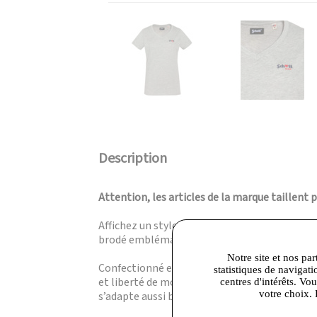
Description
Attention, les articles de la marque taillent 
Affichez un style urbain et féminin avec le t
brodé emblématique.
Notre site et nos par
Confectionné en 100 % coton, ce t-shirt épou
statistiques de navigati
et liberté de mouvement, tandis que la broderi
centres d'intérêts. Vo
votre choix. 
s’adapte aussi bien à un jean qu’à une jupe pou