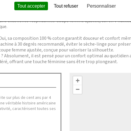
ute la journée, avec une matière respirante et douce sur la peau.
Tout accepter
Tout refuser
Personnaliser
discrète mais distinctive affirme votre goût pour les pièces de qual
ne excellente respirabilité. Coupe femme ajustée, col en V flatte
que.
? Oui, sa composition 100 % coton garantit douceur et confort mêm
chine à 30 degrés recommandé, éviter le sèche-linge pour préserv
ne coupe femme ajustée, conçue pour valoriser la silhouette.
 ? Absolument, il est pensé pour un confort optimal au quotidien av
modéré, offrant une touche féminine sans être trop plongeant.
+
−
te sur plus de cent ans par 4
une véritable histoire américaine
éativité, caractérisent toutes ses