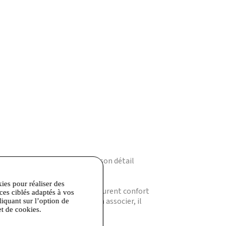
s’impose par sa simplicité et son détail
kies pour réaliser des
 en V. Ses manches courtes assurent confort
ices ciblés adaptés à vos
actère à votre tenue. Facile à associer, il
liquant sur l’option de
et de cookies.