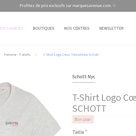
Profitez de prix exclusifs sur marquesavenue.com. ✨
RES CHANCES
BOUTIQUES
NOS CENTRES
NEWSLETTER
Femme - T-shirts
T-Shirt Logo Cœur Tsbrodedw Schott
Schott Nyc
T-Shirt Logo 
SCHOTT
Bon plan
Taille