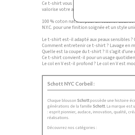
Ce t-shirt vous garantit un porté agréable to
valorise votre allure sans effort. La broderie 
100 % coton naturel pour un toucher doux et u
N.Y.C. pour une finition soignée et un style uni
Le t-shirt est-il adapté aux peaux sensibles 
Comment entretenir ce t-shirt ? Lavage en ma
Quelle est la coupe du t-shirt ? Il s’agit d’u
Ce t-shirt convient-il pour un usage quotidien
Le col en V est-il profond ? Le col en V est 
Schott NYC Corbeil :
Chaque blouson
Schott
possède une histoire écri
générations de la famille
Schott
. La marque est 
: esprit pionnier, audace, innovation, qualité, cr
réalisations.
Découvrez nos catégories :