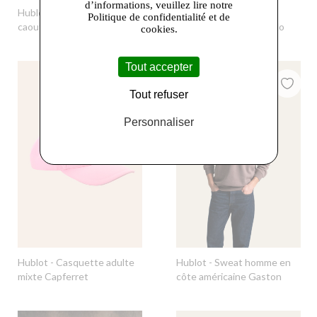
d’informations, veuillez lire notre
Hublot
- Bottes de pluie en
Hublot
- Polo piqué
Politique de confidentialité et de
caoutchouc enfant
manches courtes Canillo
cookies.
Tout accepter
Tout refuser
Personnaliser
Hublot
- Casquette adulte
Hublot
- Sweat homme en
mixte Capferret
côte américaine Gaston