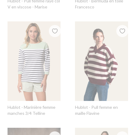
Hublot
- Pull femme rayé col
Hublot
- Bermuda en toile
V en viscose - Marise
Francesco
Hublot
- Marinière femme
Hublot
- Pull femme en
manches 3/4 Telline
maille Flavine