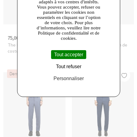
adaptés à vos centres d'intérêts.
Vous pouvez accepter, refuser ou
paramétrer les cookies non
essentiels en cliquant sur l’option
de votre choix. Pour plus
d’informations, veuillez lire notre
Politique de confidentialité et de
75,00 €
80,00 €
-67%
225,00 €
-67%
245,00 €
cookies.
The Kooples
- Pantalon de
The Kooples
- Pantalon de
costume seul dark navy
costume fit light blue
Tout accepter
Tout refuser
Dernières Chances
Dernières Chances
Personnaliser